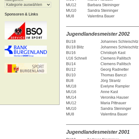
MU12
Barbara Steininger
MU10
Sandra Steininger
Sponsoren & Links
MU8
Valentina Bauer
__________________________
Jugendlandesmeister 2002
BU18
Johannes Schleischitz
BU18 Blitz
Johannes Schleischitz
BU16
Christoph Kast
U16 Schnell
Clemens Pallitsch
BU14
Clemens Pallitsch
BU12
Georg Radnetter
BU10
Thomas Banczi
BU8
Jörg Strantz
MU18
Evelyne Rampler
MU16
Anne Kast
MU14
Veronika Hauser
MU12
Maria Pittnauer
MU10
Sandra Steininger
MU8
Valentina Bauer
__________________________
Jugendlandesmeister 2001