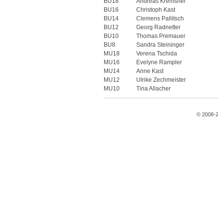
BU18
Andreas Kremsner
BU16
Christoph Kast
BU14
Clemens Pallitsch
BU12
Georg Radnetter
BU10
Thomas Premauer
BU8
Sandra Steininger
MU18
Verena Tschida
MU16
Evelyne Rampler
MU14
Anne Kast
MU12
Ulrike Zechmeister
MU10
Tina Allacher
© 2008-