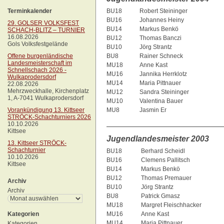
Terminkalender
BU18
Robert Steininger
BU16
Johannes Heiny
29. GOLSER VOLKSFEST
BU14
Markus Benkö
SCHACH-BLITZ – TURNIER
16.08.2026
BU12
Thomas Banczi
Gols Volksfestgelände
BU10
Jörg Strantz
Offene burgenländische
BU8
Rainer Schneck
Landesmeisterschaft im
MU18
Anne Kast
Schnellschach 2026 -
MU16
Jannika Herrklotz
Wulkaprodersdorf
MU14
Maria Pittnauer
22.08.2026
Mehrzweckhalle, Kirchenplatz
MU12
Sandra Steininger
1, A-7041 Wulkaprodersdorf
MU10
Valentina Bauer
Vorankündigung 13. Kittseer
MU8
Jasmin Er
STRÖCK-Schachturniers 2026
__________________________
10.10.2026
Kittsee
Jugendlandesmeister 2003
13. Kittseer STRÖCK-
Schachturnier
BU18
Berhard Scheidl
10.10.2026
BU16
Clemens Pallitsch
Kittsee
BU14
Markus Benkö
BU12
Thomas Premauer
Archiv
BU10
Jörg Strantz
Archiv
BU8
Patrick Gmasz
MU18
Margret Fleischhacker
Kategorien
MU16
Anne Kast
MU14
Maria Pittnauer
Kategorien