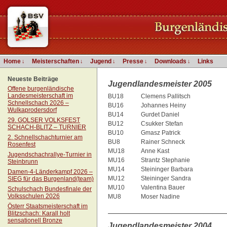
Home
↓
Meisterschaften
↓
Jugend
↓
Presse
↓
Downloads
↓
Links
Neueste Beiträge
Jugendlandesmeister 2005
Offene burgenländische
Landesmeisterschaft im
BU18
Clemens Pallitsch
Schnellschach 2026 –
BU16
Johannes Heiny
Wulkaprodersdorf
BU14
Gurdet Daniel
29. GOLSER VOLKSFEST
BU12
Csukker Stefan
SCHACH-BLITZ – TURNIER
BU10
Gmasz Patrick
2. Schnellschachturnier am
BU8
Rainer Schneck
Rosenfest
MU18
Anne Kast
Jugendschachrallye-Turnier in
MU16
Strantz Stephanie
Steinbrunn
MU14
Steininger Barbara
Damen-4-Länderkampf 2026 –
MU12
Steininger Sandra
SIEG für das Burgenland(team)
MU10
Valentina Bauer
Schulschach Bundesfinale der
Volksschulen 2026
MU8
Moser Nadine
Österr Staatsmeisterschaft im
__________________________
Blitzschach: Karall holt
sensationell Bronze
Jugendlandesmeister 2004